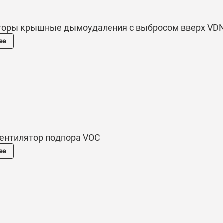
торы крышные дымоудаления с выбросом вверх VD
ее
вентилятор подпора VOC
ее