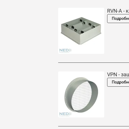
RVN-A - 
Подробн
VPN - за
Подробн