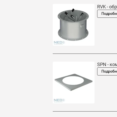
RVK - об
Подробн
SPN - ко
Подробн