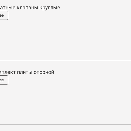
ратные клапаны круглые
ее
мплект плиты опорной
ее