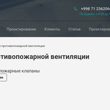
+998 71 236206
По будням: с 9.00 до 
Проектирование
Клиенты
Статьи
Проектиро
ие противопожарной вентиляции
отивопожарной вентиляции
пожарные клапаны
ее