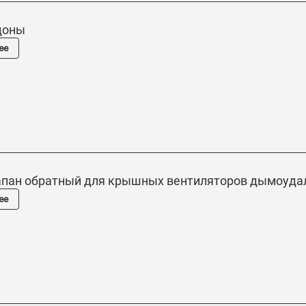
доны
ее
лапан обратный для крышных вентиляторов дымоуда
ее