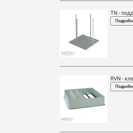
TN - под
Подробн
RVN - к
Подробн