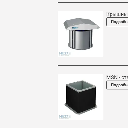
Крышный
Подробн
MSN - cт
Подробн